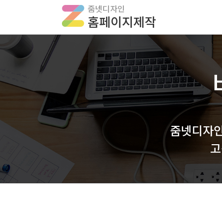
줌넷디자인
홈페이지제작
줌넷디자인
고